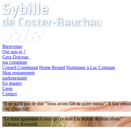
Bienvenue
Qui suis-je ?
Grez-Doiceau,
ma commune
Conseil Communal
Home Renard
Hommage à Luc Coisman
Mon engagement
parlementaire
En images
Liens
Contact
"Il ne suffit pas de dire "nous avons fait de notre mieux". Il faut réussi
- W. Churchill
"Le futur appartient à ceux qui croient à la beauté de leurs rêves."
- Eleanor Roosvelt